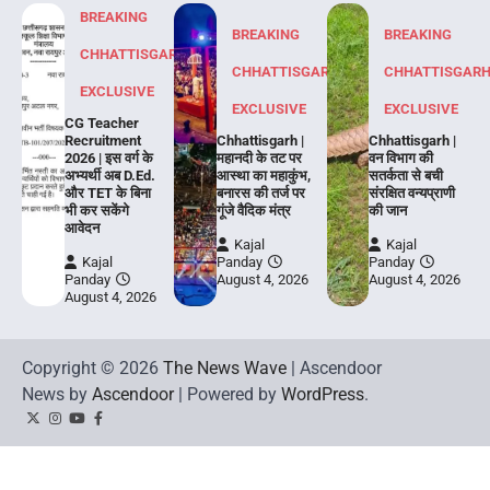
BREAKING
BREAKING
BREAKING
CHHATTISGARH
CHHATTISGARH
CHHATTISGAR
EXCLUSIVE
EXCLUSIVE
EXCLUSIVE
CG Teacher
Recruitment
Chhattisgarh |
Chhattisgarh |
2026 | इस वर्ग के
महानदी के तट पर
वन विभाग की
अभ्यर्थी अब D.Ed.
आस्था का महाकुंभ,
सतर्कता से बची
और TET के बिना
बनारस की तर्ज पर
संरक्षित वन्यप्राणी
भी कर सकेंगे
गूंजे वैदिक मंत्र
की जान
आवेदन
Kajal
Kajal
Kajal
Panday
Panday
Panday
August 4, 2026
August 4, 2026
August 4, 2026
Copyright © 2026
The News Wave
| Ascendoor
News by
Ascendoor
| Powered by
WordPress
.
Twitter
Instagram
YouTube
Facebook