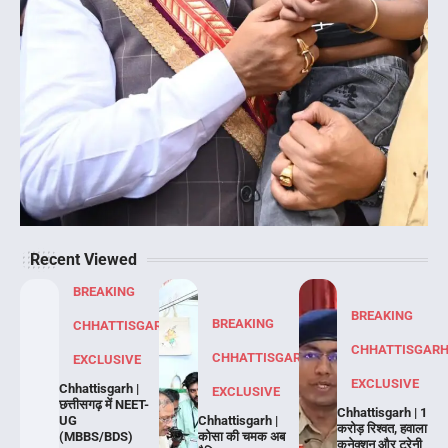
Recent Viewed
BREAKING
BREAKING
BREAKING
CHHATTISGARH
CHHATTISGAR
CHHATTISGARH
EXCLUSIVE
EXCLUSIVE
Chhattisgarh |
EXCLUSIVE
छत्तीसगढ़ में NEET-
Chhattisgarh | 1
UG
Chhattisgarh |
करोड़ रिश्वत, हवाला
(MBBS/BDS)
कोसा की चमक अब
कनेक्शन और ट्रेनी