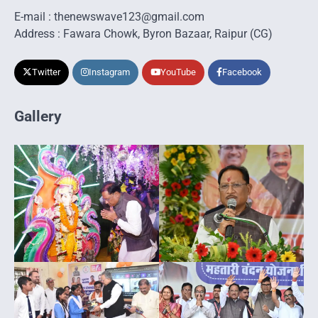
E-mail : thenewswave123@gmail.com
Address : Fawara Chowk, Byron Bazaar, Raipur (CG)
Twitter
Instagram
YouTube
Facebook
Gallery