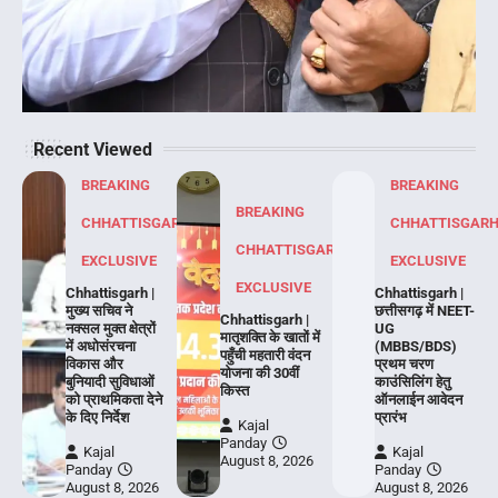
Recent Viewed
BREAKING
BREAKING
BREAKING
CHHATTISGARH
CHHATTISGAR
CHHATTISGARH
EXCLUSIVE
EXCLUSIVE
EXCLUSIVE
Chhattisgarh |
Chhattisgarh |
मुख्य सचिव ने
छत्तीसगढ़ में NEET-
Chhattisgarh |
नक्सल मुक्त क्षेत्रों
UG
मातृशक्ति के खातों में
में अधोसंरचना
(MBBS/BDS)
पहुँची महतारी वंदन
विकास और
प्रथम चरण
योजना की 30वीं
बुनियादी सुविधाओं
काउंसिलिंग हेतु
किस्त
को प्राथमिकता देने
ऑनलाईन आवेदन
के दिए निर्देश
प्रारंभ
Kajal
Panday
Kajal
Kajal
August 8, 2026
Panday
Panday
August 8, 2026
August 8, 2026