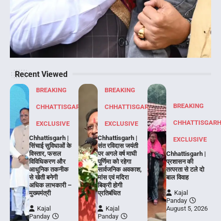
Recent Viewed
BREAKING
BREAKING
BREAKING
CHHATTISGARH
CHHATTISGARH
CHHATTISGAR
EXCLUSIVE
EXCLUSIVE
Chhattisgarh |
Chhattisgarh |
EXCLUSIVE
सिंचाई सुविधाओं के
संत रविदास जयंती
विस्तार, फसल
पर अगले वर्ष माघी
Chhattisgarh |
विविधिकरण और
पूर्णिमा को रहेगा
प्रशासन की
आधुनिक तकनीक
सार्वजनिक अवकाश,
तत्परता से टले दो
से खेती बनेगी
मांस एवं मदिरा
बाल विवाह
अधिक लाभकारी –
बिक्री होगी
Kajal
मुख्यमंत्री
प्रतिबंधित
Panday
Kajal
Kajal
August 5, 2026
Panday
Panday