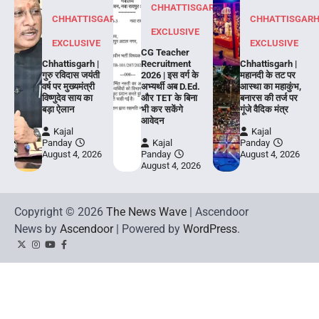
CHHATTISGARH
CHHATTISGARH
CHHATTISGAR
EXCLUSIVE
EXCLUSIVE
EXCLUSIVE
CG Teacher
Chhattisgarh |
Recruitment
Chhattisgarh |
गुरु रविदास जयंती
2026 | इस वर्ग के
महानदी के तट पर
वर्ष पर मुख्यमंत्री
अभ्यर्थी अब D.Ed.
आस्था का महाकुंभ,
विष्णुदेव साय का
और TET के बिना
बनारस की तर्ज पर
बड़ा ऐलान
भी कर सकेंगे
गूंजे वैदिक मंत्र
आवेदन
Kajal
Kajal
Panday
Kajal
Panday
August 4, 2026
Panday
August 4, 2026
August 4, 2026
Copyright © 2026
The News Wave
| Ascendoor
News by
Ascendoor
| Powered by
WordPress
.
Twitter
Instagram
YouTube
Facebook