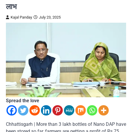
लाभ
Kajal Panday
July 23, 2025
Spread the love
Chhattisgarh | More than 3 lakh bottles of Nano DAP have
been stored so far, farmers are getting a profit of Rs 75