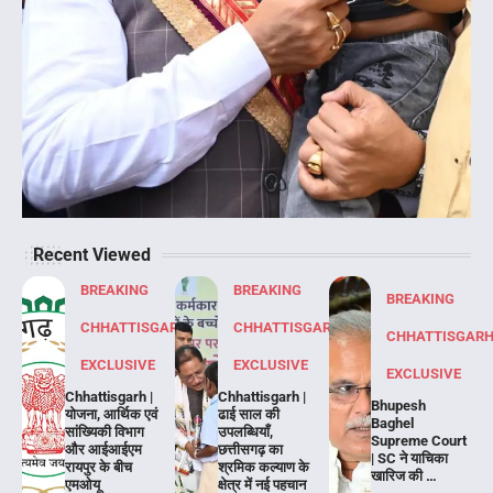
Recent Viewed
BREAKING
BREAKING
BREAKING
CHHATTISGARH
CHHATTISGARH
CHHATTISGAR
EXCLUSIVE
EXCLUSIVE
EXCLUSIVE
Chhattisgarh |
Chhattisgarh |
Bhupesh
योजना, आर्थिक एवं
ढाई साल की
Baghel
सांख्यिकी विभाग
उपलब्धियाँ,
Supreme Court
और आईआईएम
छत्तीसगढ़ का
| SC ने याचिका
रायपुर के बीच
श्रमिक कल्याण के
खारिज की …
एमओयू
क्षेत्र में नई पहचान