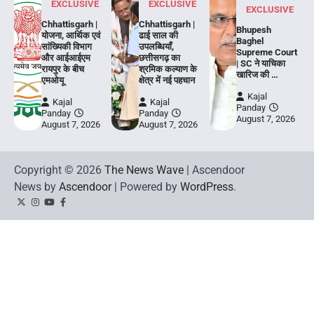
EXCLUSIVE
EXCLUSIVE
EXCLUSIVE
Chhattisgarh |
Chhattisgarh |
Bhupesh
योजना, आर्थिक एवं
ढाई साल की
Baghel
सांख्यिकी विभाग
उपलब्धियाँ,
Supreme Court
और आईआईएम
छत्तीसगढ़ का
| SC ने याचिका
रायपुर के बीच
श्रमिक कल्याण के
खारिज की …
एमओयू
क्षेत्र में नई पहचान
Kajal
Kajal
Kajal
Panday
Panday
Panday
August 7, 2026
August 7, 2026
August 7, 2026
Copyright © 2026
The News Wave
| Ascendoor
News by
Ascendoor
| Powered by
WordPress
.
Twitter
Instagram
YouTube
Facebook