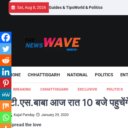
Skip
Sat, Aug 8, 2026
Guides & Tips
World & Politics
to
content
HONE
CHHATTISGARH
NATIONAL
POLITICS
EN
BREAKING
CHHATTISGARH
EXCLUSIVE
POLITICS
टी.एस.बाबा आज रात 10 बजे पहुचेंगे 
Kajal Panday
January 29, 2020
Spread the love