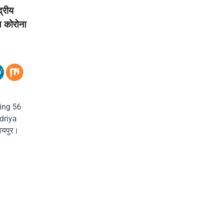
्रीय
थ कोरोना
ting 56
driya
यपुर।