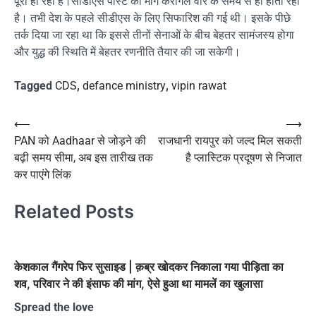
पूरा हो रहा है।सीडीएस पोस्ट की मांग करगिल वार के समय से ही होती रही
है। तभी देश के पहले सीडीएस के लिए सिफारिश की गई थी। इसके पीछे
तर्क दिया जा रहा था कि इससे तीनों सेनाओं के बीच बेहतर सामंजस्य होगा
और युद्ध की स्थिति में बेहतर रणनीति तैयार की जा सकेगी।
Tagged
CDS
,
defance ministry
,
vipin rawat
Post
⟵
⟶
PAN को Aadhaar से जोड़ने की
राजधानी रायपुर को जल्द मिल सकती
navigation
बढ़ी समय सीमा, अब इस तारीख तक
है प्लास्टिक प्रदूषण से निजात
कर पाएंगे लिंक
Related Posts
केशकाल गैंगरेप फिर सुसाइड | क़ब्र खोदकर निकाला गया पीड़िता का
शव, परिवार ने की इंसाफ की मांग, ऐसे हुआ था मामलें का खुलासा
Spread the love