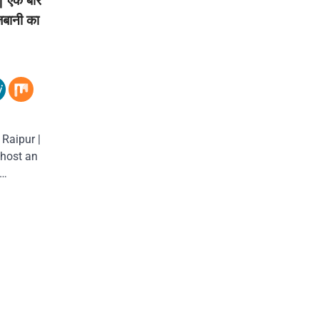
 एक बार
जबानी का
 Raipur |
 host an
व…