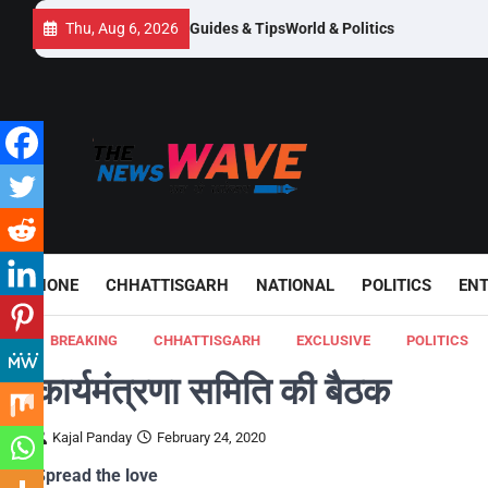
Skip
Thu, Aug 6, 2026
Guides & Tips
World & Politics
to
content
HONE
CHHATTISGARH
NATIONAL
POLITICS
EN
BREAKING
CHHATTISGARH
EXCLUSIVE
POLITICS
कार्यमंत्रणा समिति की बैठक
Kajal Panday
February 24, 2020
Spread the love