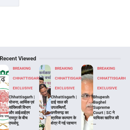
Recent Viewed
BREAKING
BREAKING
BREAKING
CHHATTISGARH
CHHATTISGARH
CHHATTISGARH
EXCLUSIVE
EXCLUSIVE
EXCLUSIVE
Chhattisgarh |
Chhattisgarh |
Bhupesh
योजना, आर्थिक एवं
ढाई साल की
Baghel
सांख्यिकी विभाग
उपलब्धियाँ,
Supreme
और आईआईएम
छत्तीसगढ़ का
Court | SC ने
रायपुर के बीच
श्रमिक कल्याण के
याचिका खारिज की
एमओयू
क्षेत्र में नई पहचान
…