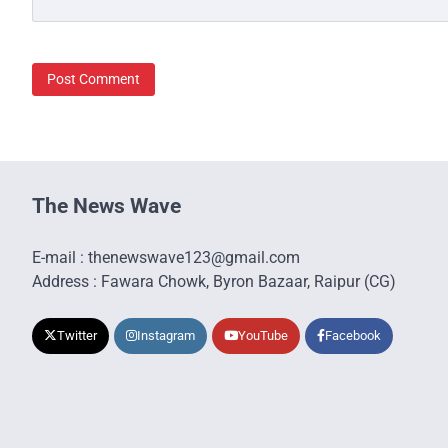
The News Wave
E-mail : thenewswave123@gmail.com
Address : Fawara Chowk, Byron Bazaar, Raipur (CG)
Twitter
Instagram
YouTube
Facebook