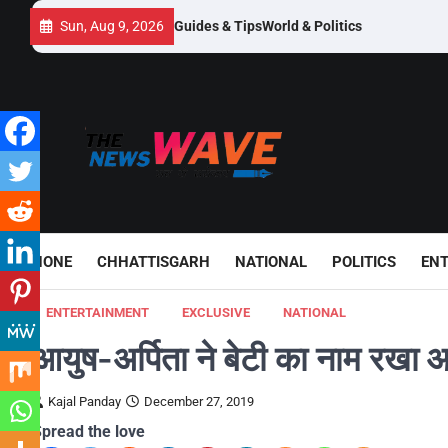
Skip
Sun, Aug 9, 2026
Guides & Tips
World & Politics
to
content
HONE
CHHATTISGARH
NATIONAL
POLITICS
EN
ENTERTAINMENT
EXCLUSIVE
NATIONAL
आयुष-अर्पिता ने बेटी का नाम रखा
Kajal Panday
December 27, 2019
Spread the love