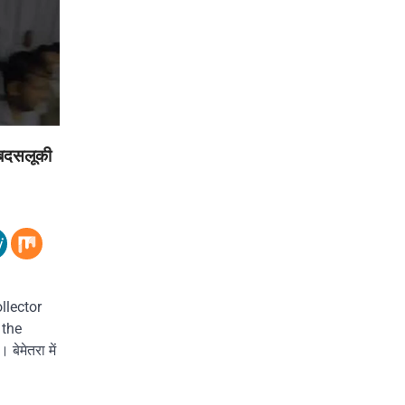
बदसलूकी
llector
 the
बेमेतरा में