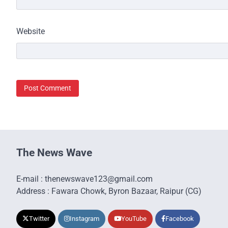
Website
The News Wave
E-mail : thenewswave123@gmail.com
Address : Fawara Chowk, Byron Bazaar, Raipur (CG)
Twitter
Instagram
YouTube
Facebook