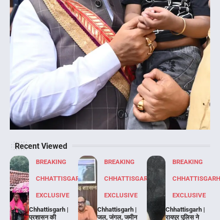
Recent Viewed
BREAKING
BREAKING
BREAKING
CHHATTISGARH
CHHATTISGARH
CHHATTISGAR
EXCLUSIVE
EXCLUSIVE
EXCLUSIVE
Chhattisgarh |
Chhattisgarh |
Chhattisgarh |
प्रशासन की
जल, जंगल, जमीन
रायपुर पुलिस ने