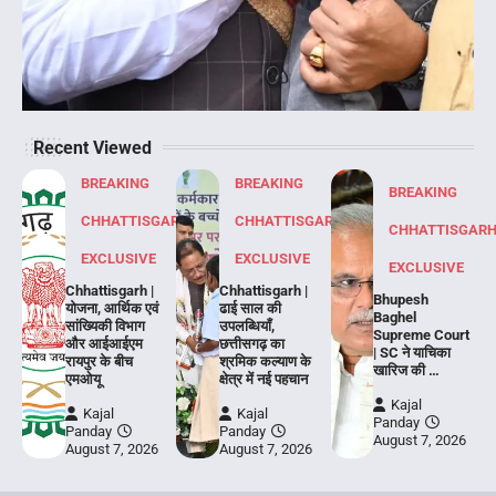
Recent Viewed
BREAKING
BREAKING
BREAKING
CHHATTISGARH
CHHATTISGARH
CHHATTISGAR
EXCLUSIVE
EXCLUSIVE
EXCLUSIVE
Chhattisgarh |
Chhattisgarh |
Bhupesh
योजना, आर्थिक एवं
ढाई साल की
Baghel
सांख्यिकी विभाग
उपलब्धियाँ,
Supreme Court
और आईआईएम
छत्तीसगढ़ का
| SC ने याचिका
रायपुर के बीच
श्रमिक कल्याण के
खारिज की …
एमओयू
क्षेत्र में नई पहचान
Kajal
Kajal
Kajal
Panday
Panday
Panday
August 7, 2026
August 7, 2026
August 7, 2026