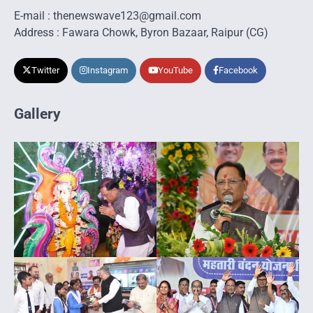
E-mail : thenewswave123@gmail.com
Address : Fawara Chowk, Byron Bazaar, Raipur (CG)
Twitter
Instagram
YouTube
Facebook
Gallery