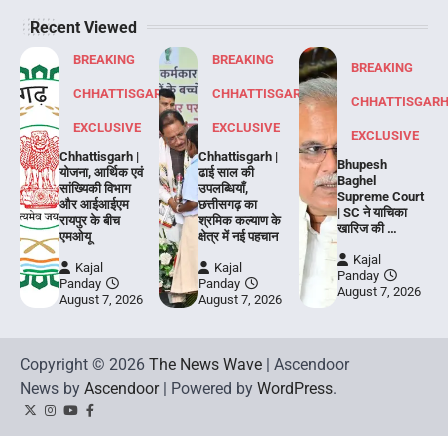
Recent Viewed
BREAKING
BREAKING
BREAKING
CHHATTISGARH
CHHATTISGARH
CHHATTISGAR
EXCLUSIVE
EXCLUSIVE
EXCLUSIVE
Chhattisgarh |
Chhattisgarh |
Bhupesh
योजना, आर्थिक एवं
ढाई साल की
Baghel
सांख्यिकी विभाग
उपलब्धियाँ,
Supreme Court
और आईआईएम
छत्तीसगढ़ का
| SC ने याचिका
रायपुर के बीच
श्रमिक कल्याण के
खारिज की …
एमओयू
क्षेत्र में नई पहचान
Kajal
Kajal
Kajal
Panday
Panday
Panday
August 7, 2026
August 7, 2026
August 7, 2026
Copyright © 2026
The News Wave
| Ascendoor
News by
Ascendoor
| Powered by
WordPress
.
Twitter
Instagram
YouTube
Facebook