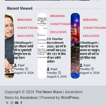
Recent Viewed
BREAKING
BREAKING
BREAKING
CHHATTISGARH
CHHATTISGARH
CHHATTISGAR
EXCLUSIVE
EXCLUSIVE
EXCLUSIVE
CG Teacher
Chhattisgarh |
Recruitment
Chhattisgarh |
गुरु रविदास जयंती
2026 | इस वर्ग के
महानदी के तट पर
वर्ष पर मुख्यमंत्री
अभ्यर्थी अब D.Ed.
आस्था का महाकुंभ,
विष्णुदेव साय का
और TET के बिना
बनारस की तर्ज पर
बड़ा ऐलान
भी कर सकेंगे
गूंजे वैदिक मंत्र
आवेदन
Kajal
Kajal
Panday
Kajal
Panday
August 4, 2026
Panday
August 4, 2026
August 4, 2026
Copyright © 2026
The News Wave
| Ascendoor
News by
Ascendoor
| Powered by
WordPress
.
Twitter
Instagram
YouTube
Facebook