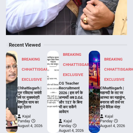
Recent Viewed
BREAKING
BREAKING
BREAKING
CHHATTISGARH
CHHATTISGARH
CHHATTISGAR
EXCLUSIVE
EXCLUSIVE
EXCLUSIVE
CG Teacher
Chhattisgarh |
Recruitment
Chhattisgarh |
गुरु रविदास जयंती
2026 | इस वर्ग के
महानदी के तट पर
वर्ष पर मुख्यमंत्री
अभ्यर्थी अब D.Ed.
आस्था का महाकुंभ,
विष्णुदेव साय का
और TET के बिना
बनारस की तर्ज पर
बड़ा ऐलान
भी कर सकेंगे
गूंजे वैदिक मंत्र
आवेदन
Kajal
Kajal
Panday
Kajal
Panday
August 4, 2026
Panday
August 4, 2026
August 4, 2026