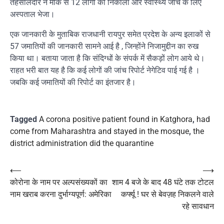
तहसीलदार ने मौके से 12 लोगों को निकाला और स्वास्थ्य जांच के लिए
अस्पताल भेजा।
एक जानकारी के मुताबिक राजधानी रायपुर समेत प्रदेश के अन्य इलाकों से
57 जमातियों की जानकारी सामने आई है , जिन्होंने निजामुद्दीन का रुख
किया था। बताया जाता है कि संदिग्धों के संपर्क में सैकड़ों लोग आये थे।
राहत भरी बात यह है कि कई लोगों की जांच रिपोर्ट नेगेटिव पाई गई है ।
जबकि कई जमातियों की रिपोर्ट का इंतजार है।
Tagged
A corona positive patient found in Katghora
,
had
come from Maharashtra and stayed in the mosque
,
the
district administration did the quarantine
Post
⟵
⟶
कोरोना के नाम पर अल्पसंख्यकों का
शाम 4 बजे के बाद 48 घंटे तक टोटल
navigation
नाम खराब करना दुर्भाग्यपूर्ण: अमेरिका
कर्फ्यू ! घर से बेवज़ह निकलने वाले
रहे सावधान