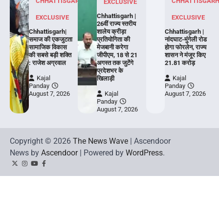
CHHATTISGARH
CHHATTISGAR
EXCLUSIVE
Chhattisgarh |
EXCLUSIVE
EXCLUSIVE
26वीं राज्य स्तरीय
Chhattisgarh|
शालेय क्रीड़ा
Chhattisgarh |
समाज की एकजुटता
प्रतियोगिता की
नांदघाट-मुंगेली रोड
सामाजिक विकास
मेजबानी करेगा
होगा फोरलेन, राज्य
की सबसे बड़ी शक्ति
जीपीएम, 18 से 21
शासन ने मंजूर किए
: राजेश अग्रवाल
अगस्त तक जुटेंगे
21.81 करोड़
प्रदेशभर के
Kajal
Kajal
खिलाड़ी
Panday
Panday
August 7, 2026
Kajal
August 7, 2026
Panday
August 7, 2026
Copyright © 2026
The News Wave
| Ascendoor
News by
Ascendoor
| Powered by
WordPress
.
Twitter
Instagram
YouTube
Facebook