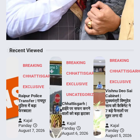
Recent Viewed
BREAKING
BREAKING
BREAKING
CHHATTISGAR
CHHATTISGARH
CHHATTISGARH
EXCLUSIVE
EXCLUSIVE
EXCLUSIVE
Vishnu Deo Sai
UNCATEGORIZED
Raipur Police
Cabinet |
Transfer | रायपुर
मुख्यमंत्री विष्णुदेव
Chhattisgarh |
पुलिस में बड़ा
साय की कैबिनेट ने
हाईवे पर सफर करने
फेरबदल!
7 बड़े फैसलों पर
वालों को बड़ा झटका
मुहर लगा दी
Kajal
Kajal
Panday
Kajal
Panday
August 7, 2026
Panday
August 6, 2026
August 5, 2026