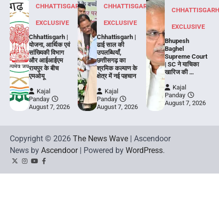
CHHATTISGARH
CHHATTISGARH
CHHATTISGAR
EXCLUSIVE
EXCLUSIVE
EXCLUSIVE
Chhattisgarh |
Chhattisgarh |
Bhupesh
योजना, आर्थिक एवं
ढाई साल की
Baghel
सांख्यिकी विभाग
उपलब्धियाँ,
Supreme Court
और आईआईएम
छत्तीसगढ़ का
| SC ने याचिका
रायपुर के बीच
श्रमिक कल्याण के
खारिज की …
एमओयू
क्षेत्र में नई पहचान
Kajal
Kajal
Kajal
Panday
Panday
Panday
August 7, 2026
August 7, 2026
August 7, 2026
Copyright © 2026
The News Wave
| Ascendoor
News by
Ascendoor
| Powered by
WordPress
.
Twitter
Instagram
YouTube
Facebook