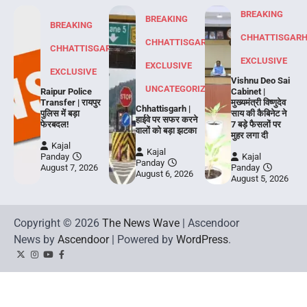
BREAKING
BREAKING
BREAKING
CHHATTISGAR
CHHATTISGARH
CHHATTISGARH
EXCLUSIVE
EXCLUSIVE
EXCLUSIVE
Vishnu Deo Sai
UNCATEGORIZED
Raipur Police
Cabinet |
Transfer | रायपुर
मुख्यमंत्री विष्णुदेव
Chhattisgarh |
पुलिस में बड़ा
साय की कैबिनेट ने
हाईवे पर सफर करने
फेरबदल!
7 बड़े फैसलों पर
वालों को बड़ा झटका
मुहर लगा दी
Kajal
Kajal
Panday
Kajal
Panday
August 7, 2026
Panday
August 6, 2026
August 5, 2026
Copyright © 2026
The News Wave
| Ascendoor
News by
Ascendoor
| Powered by
WordPress
.
Twitter
Instagram
YouTube
Facebook