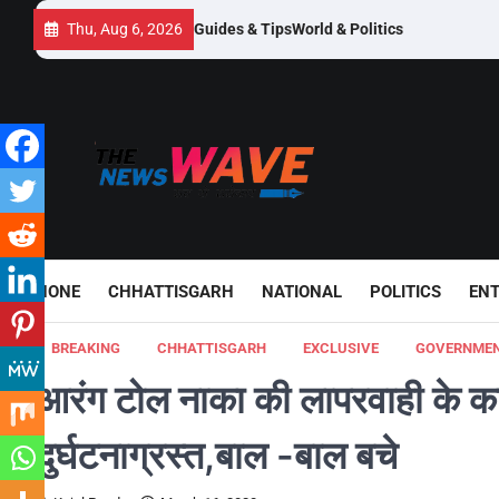
Skip
Thu, Aug 6, 2026
Guides & Tips
World & Politics
to
content
HONE
CHHATTISGARH
NATIONAL
POLITICS
EN
BREAKING
CHHATTISGARH
EXCLUSIVE
GOVERNME
आरंग टोल नाका की लापरवाही के का
दुर्घटनाग्रस्त,बाल -बाल बचे