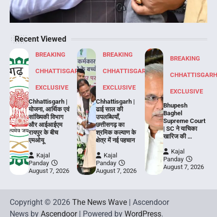
Recent Viewed
BREAKING
BREAKING
BREAKING
CHHATTISGARH
CHHATTISGARH
CHHATTISGAR
EXCLUSIVE
EXCLUSIVE
EXCLUSIVE
Chhattisgarh |
Chhattisgarh |
Bhupesh
योजना, आर्थिक एवं
ढाई साल की
Baghel
सांख्यिकी विभाग
उपलब्धियाँ,
Supreme Court
और आईआईएम
छत्तीसगढ़ का
| SC ने याचिका
रायपुर के बीच
श्रमिक कल्याण के
खारिज की …
एमओयू
क्षेत्र में नई पहचान
Kajal
Kajal
Kajal
Panday
Panday
Panday
August 7, 2026
August 7, 2026
August 7, 2026
Copyright © 2026
The News Wave
| Ascendoor
News by
Ascendoor
| Powered by
WordPress
.