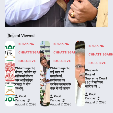
Recent Viewed
BREAKING
BREAKING
BREAKING
CHHATTISGARH
CHHATTISGARH
CHHATTISGAR
EXCLUSIVE
EXCLUSIVE
EXCLUSIVE
Chhattisgarh |
Chhattisgarh |
Bhupesh
योजना, आर्थिक एवं
ढाई साल की
Baghel
सांख्यिकी विभाग
उपलब्धियाँ,
Supreme Court
और आईआईएम
छत्तीसगढ़ का
| SC ने याचिका
रायपुर के बीच
श्रमिक कल्याण के
खारिज की …
एमओयू
क्षेत्र में नई पहचान
Kajal
Kajal
Kajal
Panday
Panday
Panday
August 7, 2026
August 7, 2026
August 7, 2026