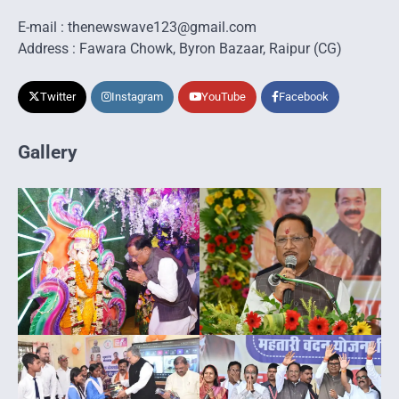
E-mail : thenewswave123@gmail.com
Address : Fawara Chowk, Byron Bazaar, Raipur (CG)
Twitter
Instagram
YouTube
Facebook
Gallery