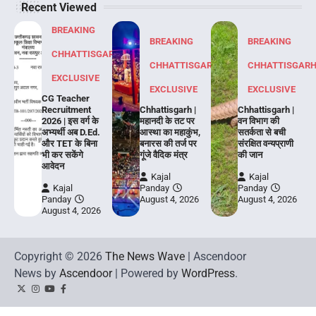
Recent Viewed
BREAKING
BREAKING
BREAKING
CHHATTISGARH
CHHATTISGARH
CHHATTISGAR
EXCLUSIVE
EXCLUSIVE
EXCLUSIVE
CG Teacher
Recruitment
Chhattisgarh |
Chhattisgarh |
2026 | इस वर्ग के
महानदी के तट पर
वन विभाग की
अभ्यर्थी अब D.Ed.
आस्था का महाकुंभ,
सतर्कता से बची
और TET के बिना
बनारस की तर्ज पर
संरक्षित वन्यप्राणी
भी कर सकेंगे
गूंजे वैदिक मंत्र
की जान
आवेदन
Kajal
Kajal
Kajal
Panday
Panday
Panday
August 4, 2026
August 4, 2026
August 4, 2026
Copyright © 2026
The News Wave
| Ascendoor
News by
Ascendoor
| Powered by
WordPress
.
Twitter
Instagram
YouTube
Facebook