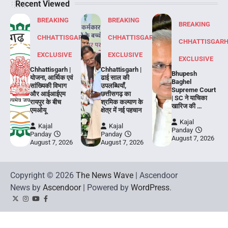
Recent Viewed
BREAKING
BREAKING
BREAKING
CHHATTISGARH
CHHATTISGARH
CHHATTISGAR
EXCLUSIVE
EXCLUSIVE
EXCLUSIVE
Chhattisgarh |
Chhattisgarh |
Bhupesh
योजना, आर्थिक एवं
ढाई साल की
Baghel
सांख्यिकी विभाग
उपलब्धियाँ,
Supreme Court
और आईआईएम
छत्तीसगढ़ का
| SC ने याचिका
रायपुर के बीच
श्रमिक कल्याण के
खारिज की …
एमओयू
क्षेत्र में नई पहचान
Kajal
Kajal
Kajal
Panday
Panday
Panday
August 7, 2026
August 7, 2026
August 7, 2026
Copyright © 2026
The News Wave
| Ascendoor
News by
Ascendoor
| Powered by
WordPress
.
Twitter
Instagram
YouTube
Facebook