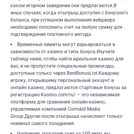
каком игорном заведении они предлагаются.В
иных случаях, когда отыгрыш доступен с бонусного
баланса, при успешном выполнения вейджера
необходимо пополнить счет на любую сумму для
подтверждения платежного метода.
Временные лимиты могут варьироваться в
зависимости от казино и типа бонуса.Изучите
таблицу ниже, чтобы найти идеальное казино для
вас, и не пропустите специальные промокоды,
доступные только через BestBonusList.Каждому
игроку, открывшему персональный аккаунт в
онлайн казино, предлагаются стартовые бонусы за
регистрацию.Kasiino.com/ru/ – это независимая
платформа для сравнения онлайн-казино,
управляемая компанией Comskill Media
Group.Другие после отыгрыша начисляют только
номинал самого поощрения.
Например, пополнив счет на 100 евро, вы