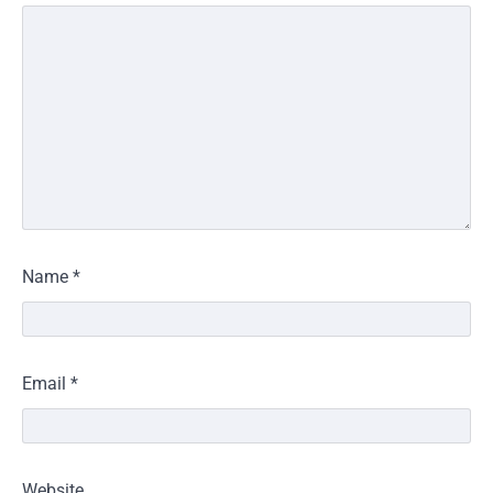
Name
*
Email
*
Website