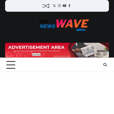
Skip
Twitter
Instagram
YouTube
Facebook
to
content