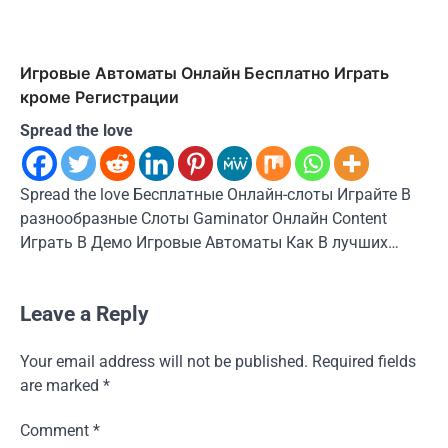
Игровые Автоматы Онлайн Бесплатно Играть
кроме Регистрации
Spread the love
Spread the love Бесплатные Онлайн-слоты Играйте В
разнообразные Слоты Gaminator Онлайн Content
Играть В Демо Игровые Автоматы Как В лучших…
Leave a Reply
Your email address will not be published.
Required fields
are marked
*
Comment
*