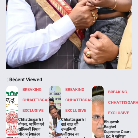
Recent Viewed
BREAKING
BREAKING
BREAKING
CHHATTISGARH
CHHATTISGARH
CHHATTISGAR
EXCLUSIVE
EXCLUSIVE
EXCLUSIVE
Chhattisgarh |
Chhattisgarh |
Bhupesh
योजना, आर्थिक एवं
ढाई साल की
Baghel
सांख्यिकी विभाग
उपलब्धियाँ,
Supreme Court
और आईआईएम
छत्तीसगढ़ का
| SC ने याचिका