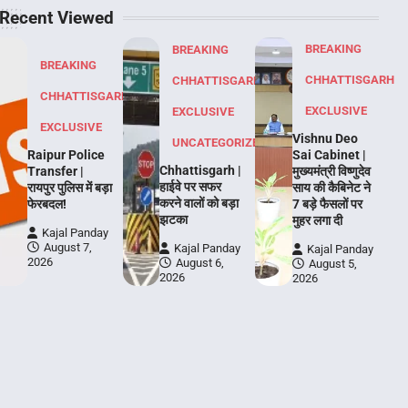
Recent Viewed
BREAKING
BREAKING
BREAKING
CHHATTISGARH
CHHATTISGARH
CHHATTISGARH
EXCLUSIVE
EXCLUSIVE
EXCLUSIVE
Vishnu Deo
UNCATEGORIZED
Raipur Police
Sai Cabinet |
Chhattisgarh |
Transfer |
मुख्यमंत्री विष्णुदेव
हाईवे पर सफर
रायपुर पुलिस में बड़ा
साय की कैबिनेट ने
करने वालों को बड़ा
फेरबदल!
7 बड़े फैसलों पर
झटका
मुहर लगा दी
Kajal Panday
August 7,
Kajal Panday
Kajal Panday
2026
August 6,
August 5,
2026
2026