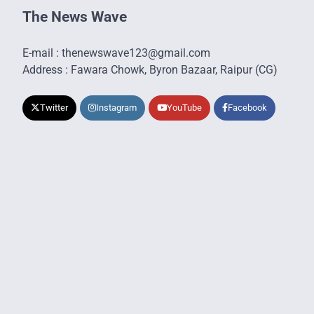
The News Wave
E-mail : thenewswave123@gmail.com
Address : Fawara Chowk, Byron Bazaar, Raipur (CG)
Twitter
Instagram
YouTube
Facebook