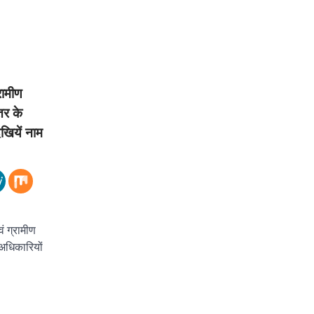
ामीण
तर के
ेखियें नाम
 ग्रामीण
 अधिकारियों