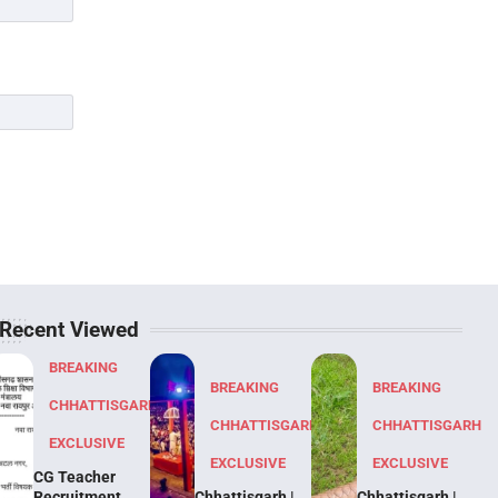
Recent Viewed
BREAKING
BREAKING
BREAKING
CHHATTISGARH
CHHATTISGARH
CHHATTISGARH
EXCLUSIVE
EXCLUSIVE
EXCLUSIVE
CG Teacher
Recruitment
Chhattisgarh |
Chhattisgarh |