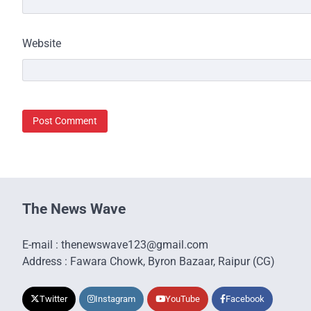
Website
The News Wave
E-mail : thenewswave123@gmail.com
Address : Fawara Chowk, Byron Bazaar, Raipur (CG)
Twitter
Instagram
YouTube
Facebook