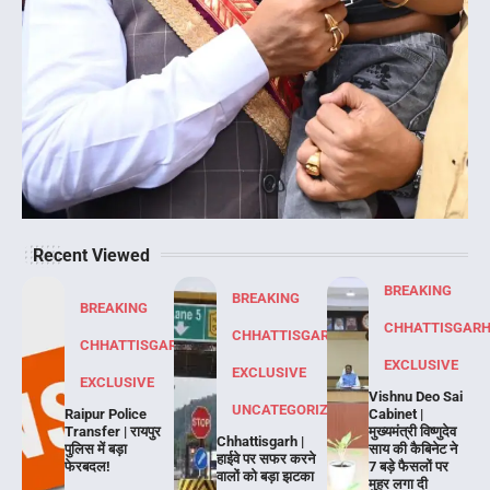
Recent Viewed
BREAKING
BREAKING
BREAKING
CHHATTISGAR
CHHATTISGARH
CHHATTISGARH
EXCLUSIVE
EXCLUSIVE
EXCLUSIVE
Vishnu Deo Sai
UNCATEGORIZED
Raipur Police
Cabinet |
Transfer | रायपुर
मुख्यमंत्री विष्णुदेव
Chhattisgarh |
पुलिस में बड़ा
साय की कैबिनेट ने
हाईवे पर सफर करने
फेरबदल!
7 बड़े फैसलों पर
वालों को बड़ा झटका
मुहर लगा दी