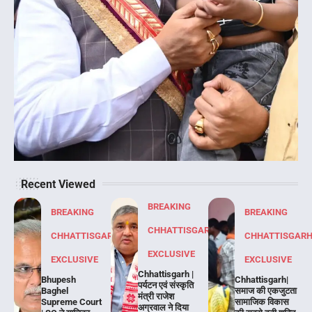
Recent Viewed
BREAKING
BREAKING
BREAKING
CHHATTISGARH
CHHATTISGARH
CHHATTISGAR
EXCLUSIVE
EXCLUSIVE
EXCLUSIVE
Chhattisgarh |
Bhupesh
Chhattisgarh|
पर्यटन एवं संस्कृति
Baghel
समाज की एकजुटता
मंत्री राजेश
Supreme Court
सामाजिक विकास
अग्रवाल ने दिया