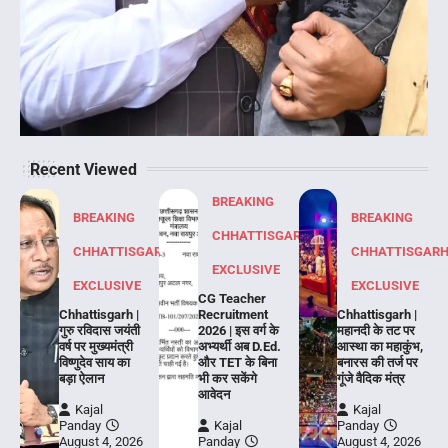
Recent Viewed
BREAKING
BREAKING
BREAKING
CHHATTISGARH
CHHATTISGARH
CHHATTISGAR
EXCLUSIVE
EXCLUSIVE
EXCLUSIVE
CG Teacher
Chhattisgarh |
Recruitment
Chhattisgarh |
गुरु रविदास जयंती
2026 | इस वर्ग के
महानदी के तट पर
वर्ष पर मुख्यमंत्री
अभ्यर्थी अब D.Ed.
आस्था का महाकुंभ,
विष्णुदेव साय का
और TET के बिना
बनारस की तर्ज पर
बड़ा ऐलान
भी कर सकेंगे
गूंजे वैदिक मंत्र
आवेदन
Kajal
Kajal
Panday
Kajal
Panday
August 4, 2026
Panday
August 4, 2026