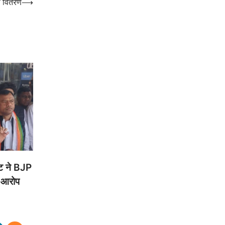
ी वितरण
⟶
ट ने BJP
र आरोप