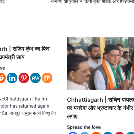
धाई
कन्हैया अग्रवाल ने किया मुफ्त मास्क और फिटकर
h | राजिम कुंभ का फिर
ख्यमंत्री साय
ove
veChhattisgarh | Rajim
Chhattisgarh | सचिन पायल
dor has returned again:
पर मनरेगा और भ्रष्टाचार के गंभी
ai रायपुर। मुख्यमंत्री विष्णु देव
लगाए
Spread the love