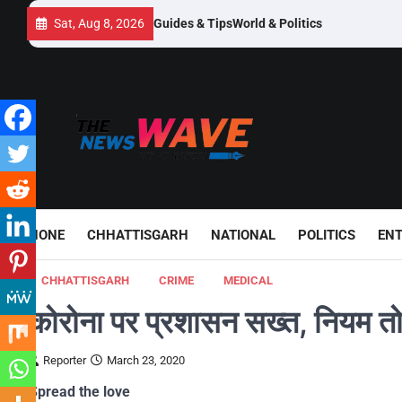
Skip
Sat, Aug 8, 2026
Guides & Tips
World & Politics
to
content
HONE
CHHATTISGARH
NATIONAL
POLITICS
EN
CHHATTISGARH
CRIME
MEDICAL
कोरोना पर प्रशासन सख्त, नियम तोड़
Reporter
March 23, 2020
Spread the love