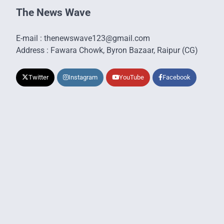
The News Wave
E-mail : thenewswave123@gmail.com
Address : Fawara Chowk, Byron Bazaar, Raipur (CG)
Twitter
Instagram
YouTube
Facebook