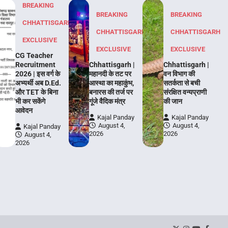
BREAKING
BREAKING
BREAKING
CHHATTISGARH
CHHATTISGARH
CHHATTISGARH
EXCLUSIVE
EXCLUSIVE
EXCLUSIVE
CG Teacher
Recruitment
Chhattisgarh |
Chhattisgarh |
2026 | इस वर्ग के
महानदी के तट पर
वन विभाग की
अभ्यर्थी अब D.Ed.
आस्था का महाकुंभ,
सतर्कता से बची
और TET के बिना
बनारस की तर्ज पर
संरक्षित वन्यप्राणी
भी कर सकेंगे
गूंजे वैदिक मंत्र
की जान
आवेदन
Kajal Panday
Kajal Panday
August 4,
August 4,
Kajal Panday
2026
2026
August 4,
2026