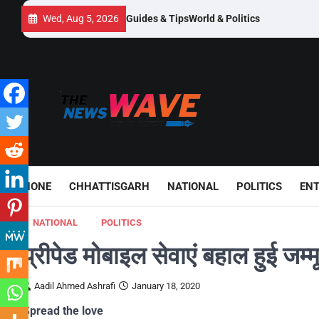
Skip
Wed, Aug 5, 2026
Guides & Tips
World & Politics
to
content
HONE
CHHATTISGARH
NATIONAL
POLITICS
EN
NATIONAL
POLITICS
प्रीपेड मोबाइल सेवाएं बहाल हुई जम्मू
Aadil Ahmed Ashrafi
January 18, 2020
Spread the love