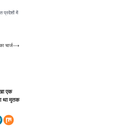
्रदेशों में
का चार्ज
⟶
खा एक
या था मृतक