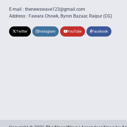
E-mail : thenewswave123@gmail.com
Address : Fawara Chowk, Byron Bazaar, Raipur (CG)
Twitter
Instagram
YouTube
Facebook