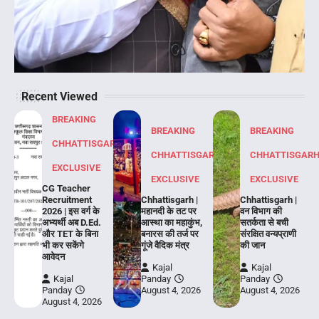
Recent Viewed
BREAKING
BREAKING
BREAKING
CHHATTISGARH
CHHATTISGARH
CHHATTISGAR
EXCLUSIVE
EXCLUSIVE
EXCLUSIVE
CG Teacher
Recruitment
Chhattisgarh |
Chhattisgarh |
2026 | इस वर्ग के
महानदी के तट पर
वन विभाग की
अभ्यर्थी अब D.Ed.
आस्था का महाकुंभ,
सतर्कता से बची
और TET के बिना
बनारस की तर्ज पर
संरक्षित वन्यप्राणी
भी कर सकेंगे
गूंजे वैदिक मंत्र
की जान
आवेदन
Kajal
Kajal
Kajal
Panday
Panday
Panday
August 4, 2026
August 4, 2026
August 4, 2026