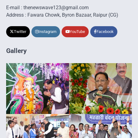
E-mail : thenewswave123@gmail.com
Address : Fawara Chowk, Byron Bazaar, Raipur (CG)
Twitter
Instagram
YouTube
Facebook
Gallery