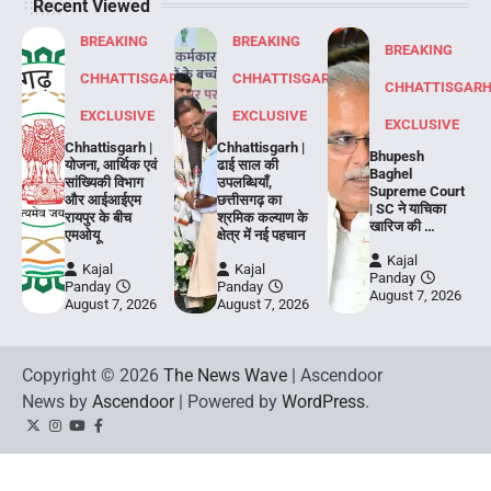
Recent Viewed
BREAKING
BREAKING
BREAKING
CHHATTISGARH
CHHATTISGARH
CHHATTISGAR
EXCLUSIVE
EXCLUSIVE
EXCLUSIVE
Chhattisgarh |
Chhattisgarh |
Bhupesh
योजना, आर्थिक एवं
ढाई साल की
Baghel
सांख्यिकी विभाग
उपलब्धियाँ,
Supreme Court
और आईआईएम
छत्तीसगढ़ का
| SC ने याचिका
रायपुर के बीच
श्रमिक कल्याण के
खारिज की …
एमओयू
क्षेत्र में नई पहचान
Kajal
Kajal
Kajal
Panday
Panday
Panday
August 7, 2026
August 7, 2026
August 7, 2026
Copyright © 2026
The News Wave
| Ascendoor
News by
Ascendoor
| Powered by
WordPress
.
Twitter
Instagram
YouTube
Facebook