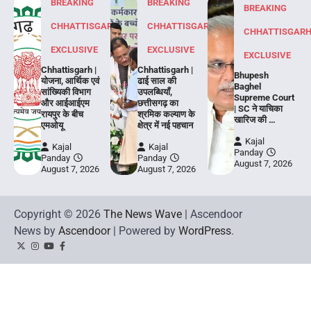
BREAKING
BREAKING
BREAKING
CHHATTISGARH
CHHATTISGARH
CHHATTISGAR
EXCLUSIVE
EXCLUSIVE
EXCLUSIVE
Chhattisgarh |
Chhattisgarh |
Bhupesh
योजना, आर्थिक एवं
ढाई साल की
Baghel
सांख्यिकी विभाग
उपलब्धियाँ,
Supreme Court
और आईआईएम
छत्तीसगढ़ का
| SC ने याचिका
रायपुर के बीच
श्रमिक कल्याण के
खारिज की …
एमओयू
क्षेत्र में नई पहचान
Kajal
Kajal
Kajal
Panday
Panday
Panday
August 7, 2026
August 7, 2026
August 7, 2026
Copyright © 2026
The News Wave
| Ascendoor
News by
Ascendoor
| Powered by
WordPress
.
Twitter
Instagram
YouTube
Facebook